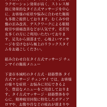
ラクゼーション効果が高く、ストレス解
放に効果的なタイ古式マッサージを中心
に、お客様の症状や悩みに合わせた施術
も多数ご提供しております。むくみや骨
盤の歪み改善、デスクワークによる眼精
疲労や頭痛改善などが人気です。老若男
女多くの方にご利用いただいておりま
す。足先から頭部まで、心地よいマッサ
ージを受けながら極上のリラックスタイ
ムをお過ごしください。
​組み合わせ自在タイ古式マッサージ チェ
ンマイの施術メニュー
下妻市本城町のタイ古式・経絡整体 タイ
古式マッサージ チェンマイ では、お客様
の様々な症状・お悩みに対応できるよ
う、豊富なメニューをご用意しておりま
す。タイ古式マッサージ・経絡整体を中
心に、精神疲労回復に特化したボディア
ロマや、お腹や首などの疲れが溜まりや