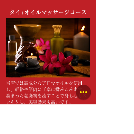
タイ+オイルマッサージコース
当店では高成分なア口マオイルを使用
し、経絡や筋肉に丁寧に揉みこみます。
溜まった老廃物を流すことで身も心もス
ッキリし、美容効果も高いです。
所要時間
料金 (税込)
60分
5,500円