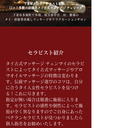
下妻駅からのアクセスも抜群、
口コミ多数の話題のタイ古式マッサージ チェンマイ
下妻市本城町で本場、疲労感や首、肩、腰痛の
タイ・経絡整体癒しマッサージやリラクゼーションサロン
セラピスト紹介
タイ古式マッサージ チェンマイのセラピ
ストによってタイ古式マッサージやアロ
マオイルマッサージの特徴は変わりま
す。伝統マッサージ選びのコツは、自分
に合うタイ人女性セラピストを見つけ
る！これに尽きます。
指定が無い場合は順番に施術に入りま
す。セラピストの感性や個性によって施
術が全く異なりますのでご自身にあった
ベテランセラピストが見つかりましたら
個人指名をお勧めいたします。