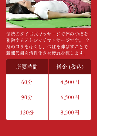
伝統のタイ古式マッサージで体のつぼを
刺激するストレッチマッサージです。 全
身のコリをほぐし、つぼを伸ばすことで
新陳代謝を活性化させ疲れを癒します。
所要時間
料金 (税込)
60分
4,500円
90分
6,500円
120分
8,500円