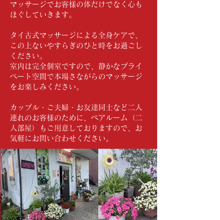
マッサージでお客様の体だけでなく心も
ほぐしていきます。
タイ古式マッサージによる全身ケアで、
この上ないやすらぎのひと時をお過ごし
ください。
室内は完全個室ですので、静かなプライ
ベート空間で本場さながらのマッサージ
をお楽しみください。
カップル・ご夫婦・お友達同士など二人
連れのお客様のために、ペアルーム（二
人部屋）もご用意しておりますので、お
気軽にお問い合わせください。