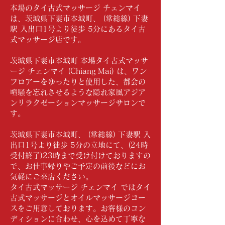
本場のタイ古式マッサージ チェンマイ
は、茨城県下妻市本城町、 (常総線) 下妻
駅 入出口1号より徒歩 5分にあるタイ古
式マッサージ店です。
茨城県下妻市本城町 本場タイ古式マッサ
ージ チェンマイ (Chiang Mai) は、ワン
フロアーをゆったりと使用した、都会の
喧騒を忘れさせるような隠れ家風アジア
ンリラクゼーションマッサージサロンで
す。
茨城県下妻市本城町、 (常総線) 下妻駅 入
出口1号より徒歩 5分の立地にて、(24時
受付終了)23時まで受け付けておりますの
で、お仕事帰りやご予定の前後などにお
気軽にご来店ください。
タイ古式マッサージ チェンマイ ではタイ
古式マッサージとオイルマッサージコー
スをご用意しております。お客様のコン
ディションに合わせ、心を込めて丁寧な