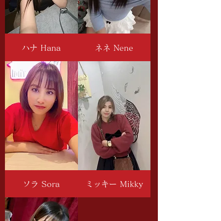
ハナ Hana
ネネ Nene
ソラ Sora
ミッキー Mikky